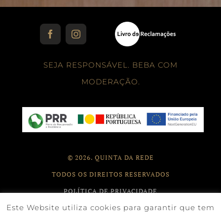
Facebook
Instagram
SEJA RESPONSÁVEL. BEBA COM
MODERAÇÃO.
©
2026. QUINTA DA REDE
TODOS OS DIREITOS RESERVADOS
POLÍTICA DE PRIVACIDADE
Este Website utiliza cookies para garantir que tem
POLÍTICA DE COOKIES