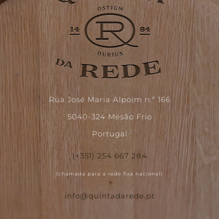
Rua José Maria Alpoim n.º 166
5040-324 Mesão Frio
Portugal
(+351) 254 667 284
(chamada para a rede fixa nacional)
info@quintadarede.pt