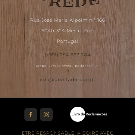
Rua José Maria Alpoim n.º 166
5040-324 Mesão Frio
Portugal
(+351) 254 667 284
(appel vers le réseau national fixe)
info@quintadarede.pt
Facebook
Instagram
ÊTRE RESPONSABLE. A BOIRE AVEC