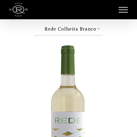
Skip
to
content
Rede Colheita Branco
keyboard_arrow_down