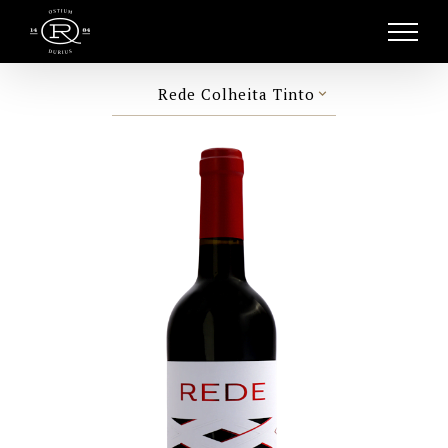
Skip
to
content
Rede Colheita Tinto
keyboard_arrow_down