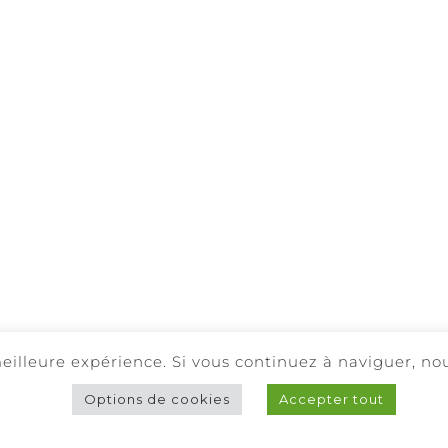
Facebook
Instagram
ÊTRE RESPONSABLE. A BOIRE AVEC MODERATION.
 meilleure expérience. Si vous continuez à naviguer, 
 RÉSERVÉS |
POLITIQUE DE CONFIDENTIALITÉ
|
POLITIQUE DE
Options de cookies
Accepter tout