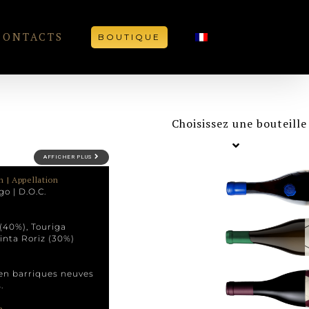
CONTACTS
BOUTIQUE
Choisissez une bouteille
AFFICHER PLUS
n | Appellation
go | D.O.C.
(40%), Touriga
inta Roriz (30%)
 en barriques neuves
.
n