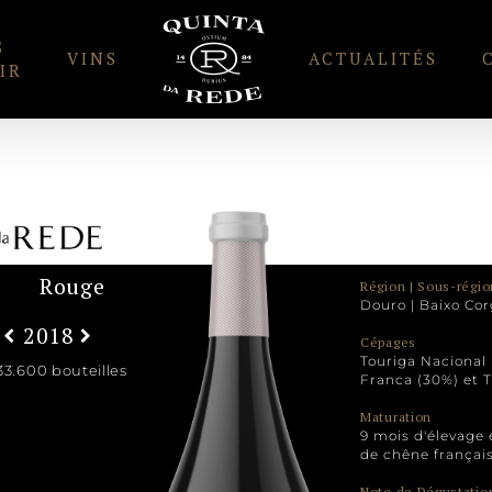
S
VINS
ACTUALITÉS
IR
Rouge
Région | Sous-régio
Douro | Baixo Cor
2018
Cépages
Touriga Nacional 
33.600 bouteilles
Franca (30%) et T
Maturation
9 mois d'élevage
de chêne français
Note de Dégustatio